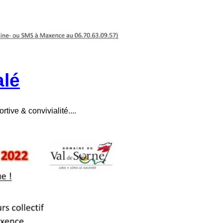
alé
tive & convivialité....