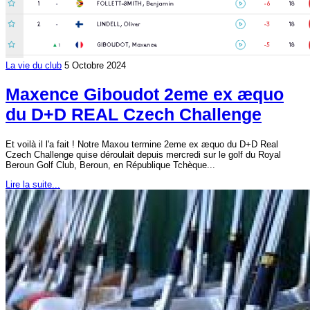
La vie du club
5 Octobre 2024
Maxence Giboudot 2eme ex æquo
du D+D REAL Czech Challenge
Et voilà il l'a fait ! Notre Maxou termine 2eme
ex æquo
du D+D Real
Czech Challenge quise déroulait depuis mercredi sur le golf du Royal
Beroun Golf Club, Beroun, en République Tchèque...
Lire la suite...