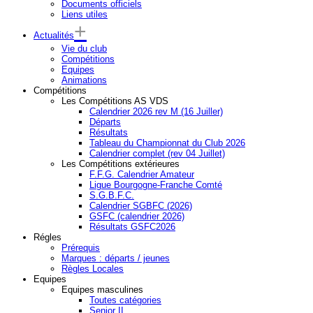
Documents officiels
Liens utiles
Actualités
Vie du club
Compétitions
Equipes
Animations
Compétitions
Les Compétitions AS VDS
Calendrier 2026 rev M (16 Juiller)
Départs
Résultats
Tableau du Championnat du Club 2026
Calendrier complet (rev 04 Juillet)
Les Compétitions extérieures
F.F.G. Calendrier Amateur
Ligue Bourgogne-Franche Comté
S.G.B.F.C.
Calendrier SGBFC (2026)
GSFC (calendrier 2026)
Résultats GSFC2026
Régles
Prérequis
Marques : départs / jeunes
Règles Locales
Equipes
Equipes masculines
Toutes catégories
Senior II