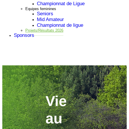
Championnat de Ligue
Equipes feminines
Seniors
Mid Amateur
Championnat de ligue
Projets/Résultats 2026
Sponsors
Vie
au