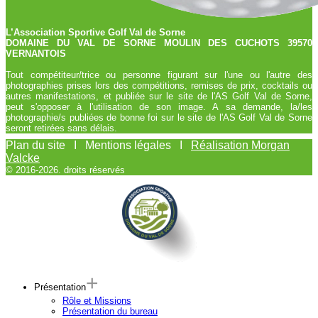
L’Association Sportive Golf Val de Sorne
DOMAINE DU VAL DE SORNE MOULIN DES CUCHOTS 39570
VERNANTOIS
Tout compétiteur/trice ou personne figurant sur l'une ou l'autre des
photographies prises lors des compétitions, remises de prix, cocktails ou
autres manifestations, et publiée sur le site de l'AS Golf Val de Sorne,
peut s'opposer à l'utilisation de son image. A sa demande, la/les
photographie/s publiées de bonne foi sur le site de l'AS Golf Val de Sorne
seront retirées sans délais.
Plan du site I Mentions légales I
Réalisation Morgan
Valcke
© 2016-2026. droits réservés
Présentation
Rôle et Missions
Présentation du bureau