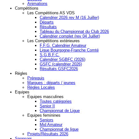
Animations
Compétitions
Les Compétitions AS VDS
Calendrier 2026 rev M (16 Juiller)
Départs
Résultats
Tableau du Championnat du Club 2026
Calendrier complet (rev 04 Juillet)
Les Compétitions extérieures
F.F.G. Calendrier Amateur
Ligue Bourgogne-Franche Comté
S.G.B.F.C.
Calendrier SGBFC (2026)
GSFC (calendrier 2026)
Résultats GSFC2026
Régles
Prérequis
Marques : départs / jeunes
Règles Locales
Equipes
Equipes masculines
Toutes catégories
Senior II
Championnat de Ligue
Equipes feminines
Seniors
Mid Amateur
Championnat de ligue
Projets/Résultats 2026
Sponsors