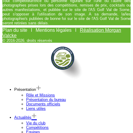
Tout compétiteur/trice ou personne figurant sur l'une ou l'autre des
photographies prises lors des compétitions, remises de prix, cocktails ou
autres manifestations, et publiée sur le site de l'AS Golf Val de Sorne,
peut s'opposer à l'utilisation de son image. A sa demande, la/les
photographie/s publiées de bonne foi sur le site de l'AS Golf Val de Sorne
seront retirées sans délais.
Plan du site I Mentions légales I
Réalisation Morgan
Valcke
© 2016-2026. droits réservés
Présentation
Rôle et Missions
Présentation du bureau
Documents officiels
Liens utiles
Actualités
Vie du club
Compétitions
Equipes