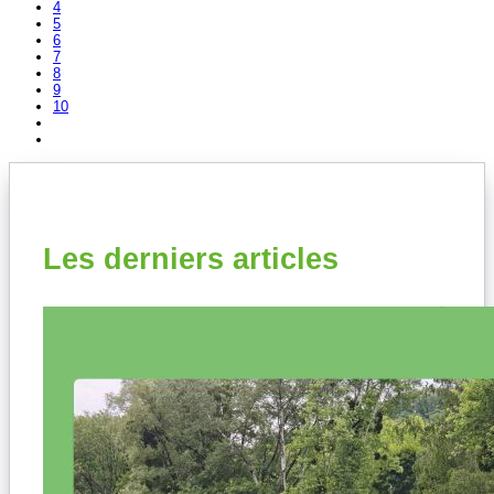
4
5
6
7
8
9
10
Les derniers articles