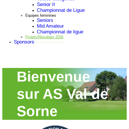
Senior II
Championnat de Ligue
Equipes feminines
Seniors
Mid Amateur
Championnat de ligue
Projets/Résultats 2026
Sponsors
Bienvenue
sur AS Val de
Sorne