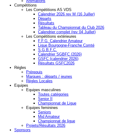
Animations
Compétitions
Les Compétitions AS VDS
Calendrier 2026 rev M (16 Juiller)
Départs
Résultats
Tableau du Championnat du Club 2026
Calendrier complet (rev 04 Juillet)
Les Compétitions extérieures
F.F.G. Calendrier Amateur
Ligue Bourgogne-Franche Comté
S.G.B.F.C.
Calendrier SGBFC (2026)
GSFC (calendrier 2026)
Résultats GSFC2026
Régles
Prérequis
Marques : départs / jeunes
Règles Locales
Equipes
Equipes masculines
Toutes catégories
Senior II
Championnat de Ligue
Equipes feminines
Seniors
Mid Amateur
Championnat de ligue
Projets/Résultats 2026
Sponsors