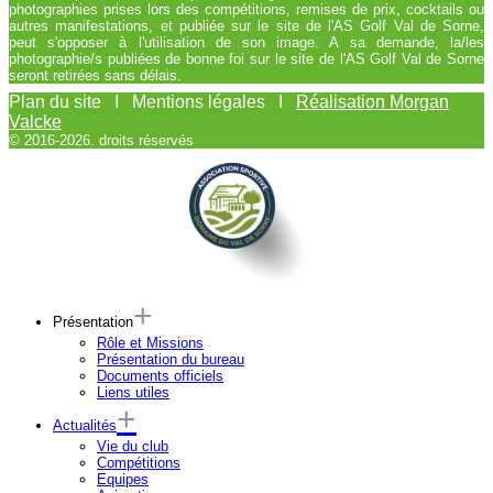
photographies prises lors des compétitions, remises de prix, cocktails ou
autres manifestations, et publiée sur le site de l'AS Golf Val de Sorne,
peut s'opposer à l'utilisation de son image. A sa demande, la/les
photographie/s publiées de bonne foi sur le site de l'AS Golf Val de Sorne
seront retirées sans délais.
Plan du site I Mentions légales I
Réalisation Morgan
Valcke
© 2016-2026. droits réservés
Présentation
Rôle et Missions
Présentation du bureau
Documents officiels
Liens utiles
Actualités
Vie du club
Compétitions
Equipes