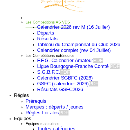
Les Compétitions AS VDS
Calendrier 2026 rev M (16 Juiller)
Départs
Résultats
Tableau du Championnat du Club 2026
Calendrier complet (rev 04 Juillet)
Les Compétitions extérieures
F.F.G. Calendrier Amateur
PDF
Ligue Bourgogne-Franche Comté
PDF
S.G.B.F.C.
PDF
Calendrier SGBFC (2026)
GSFC (calendrier 2026)
PDF
Résultats GSFC2026
Régles
Prérequis
Important
Marques : départs / jeunes
Règles Locales
PDF
Equipes
Equipes masculines
Toutes catégories