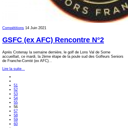
Compétitions
14 Juin 2021
GSFC (ex AFC) Rencontre N°2
Après Crotenay la semaine dernière, le golf de Lons Val de Sorne
accueillait, ce mardi, la 2ème étape de la poule sud des Golfeurs Seniors
de Franche-Comté (ex AFC)...
Lire la suite...
51
52
53
54
55
56
57
58
59
60